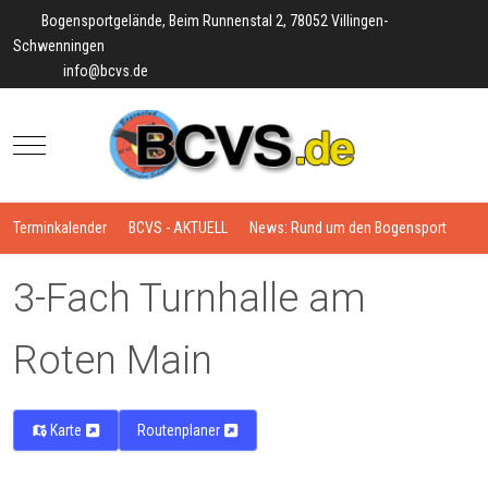
Bogensportgelände, Beim Runnenstal 2, 78052 Villingen-
Schwenningen
info@bcvs.de
Mobile Menu Toggle
Terminkalender
BCVS - AKTUELL
News: Rund um den Bogensport
3-Fach Turnhalle am
Roten Main
Karte
Routenplaner