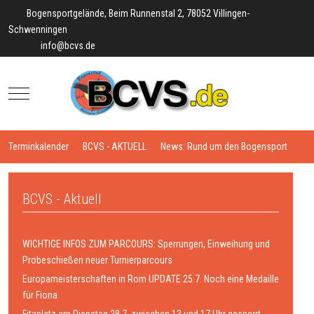
Bogensportgelände, Beim Runnenstal 2, 78052 Villingen-
Schwenningen
info@bcvs.de
Mobile Menu Toggle
Terminkalender
BCVS - AKTUELL
News: Rund um den Bogensport
BCVS - Aktuell
WICHTIGE INFOS ZUM PARCOURS: Sperrungen, Einweihung und
Probeschießen neuer Turnierparcours
Europameisterschaften in Rom UPDATE 25.7. Noch eine Medaille
für Fiona