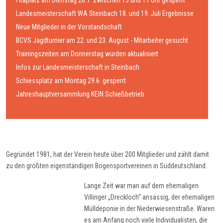
Fitaplatz am Dienstag 28.7. zwischen 13 und 17 Uhr gesperrt
Landesmeisterschaft WA Steinbach 18. und 19. Juli Ergebnisse
Neue Mitglieder in der Vorstandschaft
BCVS Jagdturnier am 22. und 23. August - Mitarbeiter gesucht
Trainingszeiten am Donnerstag wurden aktualisiert
Infos zur Landesmeisterschaft in Steinbach
Schiessplatz am Montag 29.6. gesperrt
Jahreshauptversammlung KEIN Schießbetrieb
Gegründet 1981, hat der Verein heute über 200 Mitglieder und zählt damit
zu den größten eigenständigen Bogensportvereinen in Süddeutschland.
Lange Zeit war man auf dem ehemaligen
Villinger „Dreckloch“ ansässig, der ehemaligen
Mülldeponie in der Niederwiesenstraße. Waren
es am Anfang noch viele Individualisten, die