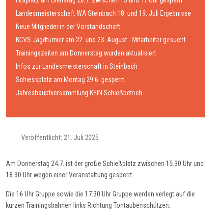
Fitaplatz am Dienstag 28.7. zwischen 13 und 17 Uhr gesperrt
Landesmeisterschaft WA Steinbach 18. und 19. Juli Ergebnisse
Neue Mitglieder in der Vorstandschaft
BCVS Jagdturnier am 22. und 23. August - Mitarbeiter gesucht
Trainingszeiten am Donnerstag wurden aktualisiert
Infos zur Landesmeisterschaft in Steinbach
Schiessplatz am Montag 29.6. gesperrt
Jahreshauptversammlung KEIN Schießbetrieb
Veröffentlicht: 21. Juli 2025
Am Donnerstag 24.7. ist der große Schießplatz zwischen 15.30 Uhr und
18.30 Uhr wegen einer Veranstaltung gesperrt.
Die 16 Uhr Gruppe sowie die 17.30 Uhr Gruppe werden verlegt auf die
kurzen Trainingsbahnen links Richtung Tontaubenschützen.