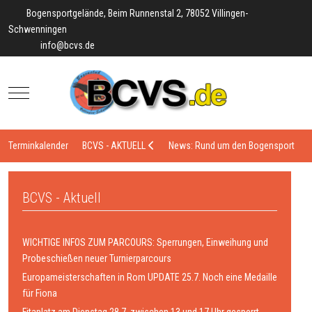
Bogensportgelände, Beim Runnenstal 2, 78052 Villingen-
Schwenningen
info@bcvs.de
Mobile Menu Toggle
Terminkalender
BCVS - AKTUELL
News: Rund um den Bogensport
BCVS - Aktuell
WICHTIGE INFOS ZUM PARCOURS: Sperrungen, Einweihung und
Probeschießen neuer Turnierparcours
Europameisterschaften in Rom UPDATE 25.7. Noch eine Medaille
für Fiona