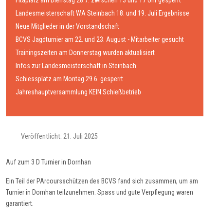
Fitaplatz am Dienstag 28.7. zwischen 13 und 17 Uhr gesperrt
Landesmeisterschaft WA Steinbach 18. und 19. Juli Ergebnisse
Neue Mitglieder in der Vorstandschaft
BCVS Jagdturnier am 22. und 23. August - Mitarbeiter gesucht
Trainingszeiten am Donnerstag wurden aktualisiert
Infos zur Landesmeisterschaft in Steinbach
Schiessplatz am Montag 29.6. gesperrt
Jahreshauptversammlung KEIN Schießbetrieb
Veröffentlicht: 21. Juli 2025
Auf zum 3 D Turnier in Dornhan
Ein Teil der PArcoursschützen des BCVS fand sich zusammen, um am
Turnier in Dornhan teilzunehmen. Spass und gute Verpflegung waren
garantiert.