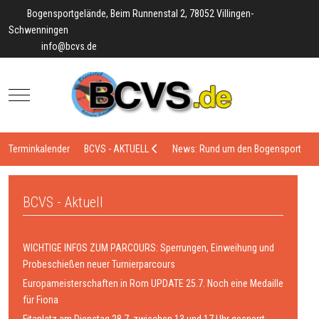
Bogensportgelände, Beim Runnenstal 2, 78052 Villingen-
Schwenningen
info@bcvs.de
Mobile Menu Toggle
Terminkalender
BCVS - AKTUELL
News: Rund um den Bogensport
BCVS - Aktuell
WICHTIGE INFOS ZUM PARCOURS: Sperrungen, Einweihung und
Probeschießen neuer Turnierparcours
Europameisterschaften in Rom UPDATE 25.7. Noch eine Medaille
für Fiona