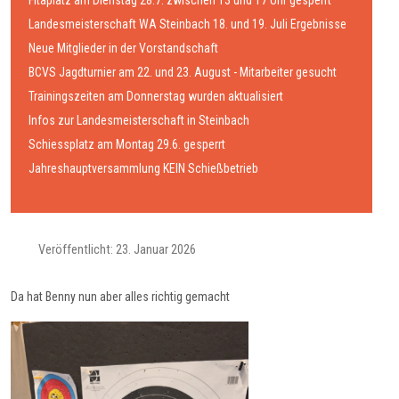
Fitaplatz am Dienstag 28.7. zwischen 13 und 17 Uhr gesperrt
Landesmeisterschaft WA Steinbach 18. und 19. Juli Ergebnisse
Neue Mitglieder in der Vorstandschaft
BCVS Jagdturnier am 22. und 23. August - Mitarbeiter gesucht
Trainingszeiten am Donnerstag wurden aktualisiert
Infos zur Landesmeisterschaft in Steinbach
Schiessplatz am Montag 29.6. gesperrt
Jahreshauptversammlung KEIN Schießbetrieb
Veröffentlicht: 23. Januar 2026
Da hat Benny nun aber alles richtig gemacht