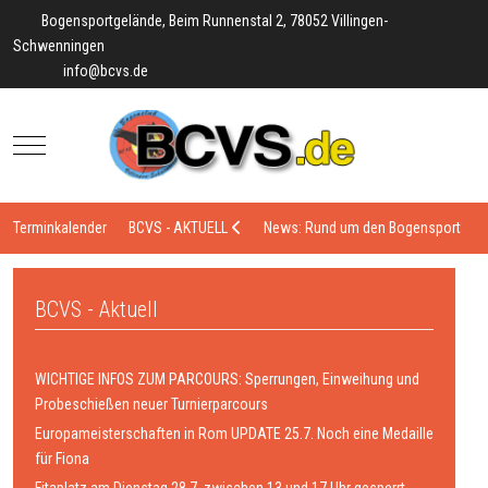
Bogensportgelände, Beim Runnenstal 2, 78052 Villingen-
Schwenningen
info@bcvs.de
Mobile Menu Toggle
Terminkalender
BCVS - AKTUELL
News: Rund um den Bogensport
BCVS - Aktuell
WICHTIGE INFOS ZUM PARCOURS: Sperrungen, Einweihung und
Probeschießen neuer Turnierparcours
Europameisterschaften in Rom UPDATE 25.7. Noch eine Medaille
für Fiona