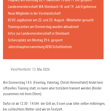
Fitaplatz am Dienstag 28.7. zwischen 13 und 17 Uhr gesperrt
Landesmeisterschaft WA Steinbach 18. und 19. Juli Ergebnisse
Neue Mitglieder in der Vorstandschaft
BCVS Jagdturnier am 22. und 23. August - Mitarbeiter gesucht
Trainingszeiten am Donnerstag wurden aktualisiert
Infos zur Landesmeisterschaft in Steinbach
Schiessplatz am Montag 29.6. gesperrt
Jahreshauptversammlung KEIN Schießbetrieb
Veröffentlicht: 12. Mai 2026
Am Donnerstag 14.5. (Feiertag, Vatertag, Christi Himmelfahrt) findet kein
offizielles Training statt, es kann aber trotzdem trainiert werden (Kinder
zusammen mit ihren Eltern).
Dafür ist ab 12.30 - 14 UHr der Grill an, Essen usw. bitte selber mitbringen,
bei schlechtem Wetter sind wir im Festzelt.