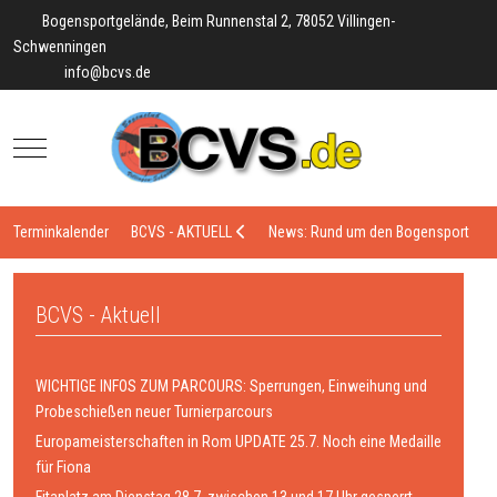
Bogensportgelände, Beim Runnenstal 2, 78052 Villingen-
Schwenningen
info@bcvs.de
Mobile Menu Toggle
Terminkalender
BCVS - AKTUELL
News: Rund um den Bogensport
BCVS - Aktuell
WICHTIGE INFOS ZUM PARCOURS: Sperrungen, Einweihung und
Probeschießen neuer Turnierparcours
Europameisterschaften in Rom UPDATE 25.7. Noch eine Medaille
für Fiona