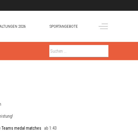
Off-Canvas Toggle
ALTUNGEN 2026
SPORTANGEBOTE
n
eistung!
ve Teams medal matches
ab 1:43