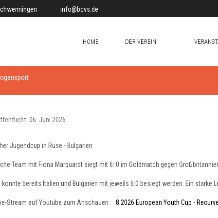
-Schwenningen
info@bcvs.de
HOME
DER VEREIN
VERANST
Bogensport
ffentlicht: 06. Juni 2026
her Jugendcup in Ruse - Bulgarien
che Team mit Fiona Marquardt siegt mit 6: 0 im Goldmatch gegen Großbritannie
 konnte bereits Italien und Bulgarien mit jeweils 6:0 besiegt werden. Ein starke L
Live-Stream auf Youtube zum Anschauen:
8.2026 European Youth Cup - Recur