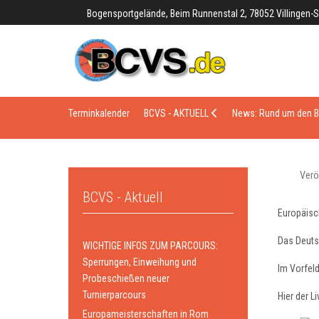
Bogensportgelände, Beim Runnenstal 2, 78052 Villingen
Terminkalender
BCVS - AKTUELL
News: Rund um den 
Verö
BCVS - Aktuell
Europäisc
Das Deuts
WICHTIGE INFOS ZUM PARCOURS:
Sperrungen, Einweihung und
Im Vorfeld
Probeschießen neuer
Turnierparcours
Hier der 
Europameisterschaften in Rom