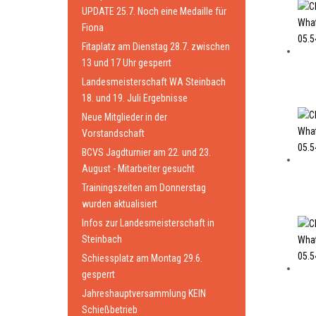
UPDATE 25.7. Noch eine Medaille für
Fiona
Fitaplatz am Dienstag 28.7. zwischen
13 und 17 Uhr gesperrt
Landesmeisterschaft WA Steinbach
18. und 19. Juli Ergebnisse
Neue Mitglieder in der
Vorstandschaft
BCVS Jagdturnier am 22. und 23.
August - Mitarbeiter gesucht
Trainingszeiten am Donnerstag
wurden aktualisiert
Infos zur Landesmeisterschaft in
Steinbach
Schiessplatz am Montag 29.6.
gesperrt
Jahreshauptversammlung KEIN
Schießbetrieb