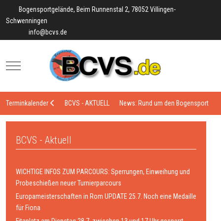
Bogensportgelände, Beim Runnenstal 2, 78052 Villingen-
Schwenningen
info@bcvs.de
Mobile Menu Toggle
Terminkalender
BCVS - AKTUELL
News: Rund um den Bogensport
BCVS - Aktuell
WICHTIGE INFOS ZUM PARCOURS: Sperrungen, Einweihung und
Probeschießen neuer Turnierparcours
Europameisterschaften in Rom UPDATE 25.7. Noch eine Medaille
für Fiona