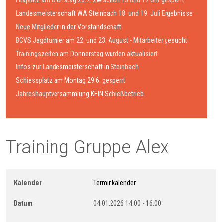
Fitaplatz am Dienstag 28.7. zwischen 13 und 17 Uhr gesperrt
Landesmeisterschaft WA Steinbach 18. und 19. Juli Ergebnisse
Neue Mitglieder in der Vorstandschaft
BCVS Jagdturnier am 22. und 23. August - Mitarbeiter gesucht
Trainingszeiten am Donnerstag wurden aktualisiert
Infos zur Landesmeisterschaft in Steinbach
Schiessplatz am Montag 29.6. gesperrt
Jahreshauptversammlung KEIN Schießbetrieb
Training Gruppe Alex
Kalender
Terminkalender
Datum
04.01.2026
14:00
-
16:00