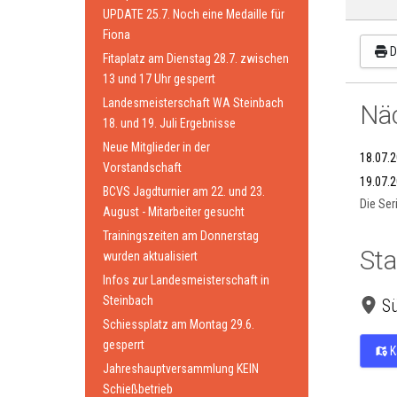
UPDATE 25.7. Noch eine Medaille für
Fiona
D
Fitaplatz am Dienstag 28.7. zwischen
13 und 17 Uhr gesperrt
Landesmeisterschaft WA Steinbach
Näc
18. und 19. Juli Ergebnisse
Neue Mitglieder in der
18.07.
Vorstandschaft
19.07.
BCVS Jagdturnier am 22. und 23.
Die Ser
August - Mitarbeiter gesucht
Trainingszeiten am Donnerstag
Sta
wurden aktualisiert
Infos zur Landesmeisterschaft in
Steinbach
S
Schiessplatz am Montag 29.6.
gesperrt
K
Jahreshauptversammlung KEIN
Schießbetrieb