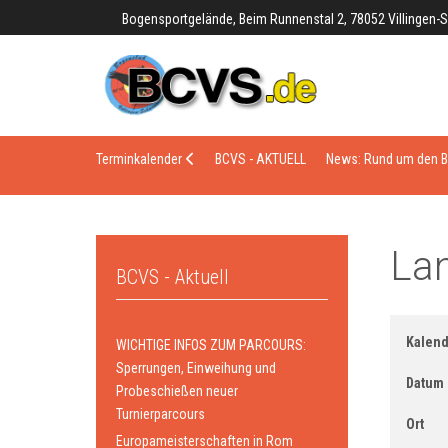
Bogensportgelände, Beim Runnenstal 2, 78052 Villingen
Terminkalender
BCVS - AKTUELL
News: Rund um den 
La
BCVS - Aktuell
Kalend
WICHTIGE INFOS ZUM PARCOURS:
Sperrungen, Einweihung und
Datum
Probeschießen neuer
Turnierparcours
Ort
Europameisterschaften in Rom