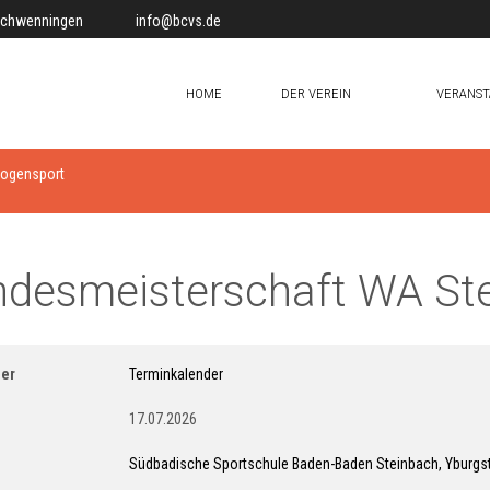
-Schwenningen
info@bcvs.de
HOME
DER VEREIN
VERANST
Bogensport
ndesmeisterschaft WA St
er
Terminkalender
17.07.2026
Südbadische Sportschule Baden-Baden Steinbach, Yburgs